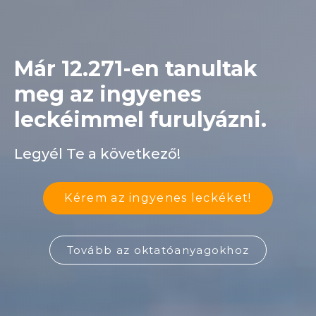
Már 12.271-en tanultak
meg az ingyenes
leckéimmel furulyázni.
Legyél Te a következő!
Kérem az ingyenes leckéket!
Tovább az oktatóanyagokhoz