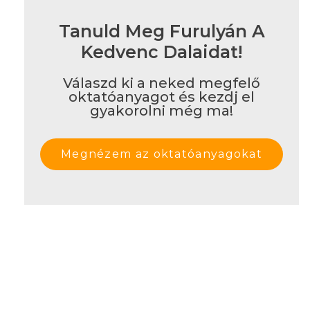
Tanuld Meg Furulyán A
Kedvenc Dalaidat!
Válaszd ki a neked megfelő
oktatóanyagot és kezdj el
gyakorolni még ma!
Megnézem az oktatóanyagokat