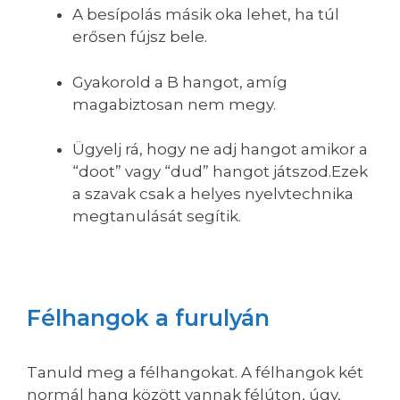
A besípolás másik oka lehet, ha túl
erősen fújsz bele.
Gyakorold a B hangot, amíg
magabiztosan nem megy.
Ügyelj rá, hogy ne adj hangot amikor a
“doot” vagy “dud” hangot játszod.Ezek
a szavak csak a helyes nyelvtechnika
megtanulását segítik.
Félhangok a furulyán
Tanuld meg a félhangokat. A félhangok két
normál hang között vannak félúton, úgy,