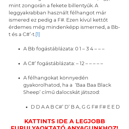
mint zongorán a fekete billentyűk. A
leggyakrabban használt félhangot már
ismered ez pedig a F#. Ezen kívül kettőt
érdemes még mindenképp ismerned, a Bb-
t és a C#’-t.
[1]
A Bb fogástáblázata: 0 1 – 3 4 – – –
A C#’ fogástáblázata: – 12 – – – – –
A félhangokat könnyedén
gyakorolhatod, ha a ‘Baa Baa Black
Sheep’ című dalocskát játszod:
D D A A B C#’ D’ B A, G G F# F# E E D
KATTINTS IDE A LEGJOBB
FURULYAOKTATÓ ANYAGUNKHOZ
!