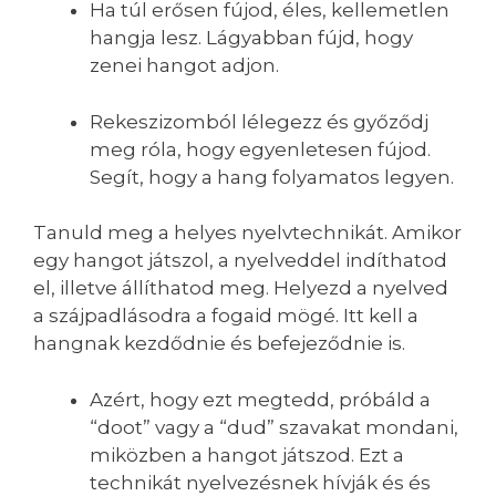
Ha túl erősen fújod, éles, kellemetlen
hangja lesz. Lágyabban fújd, hogy
zenei hangot adjon.
Rekeszizomból lélegezz és győződj
meg róla, hogy egyenletesen fújod.
Segít, hogy a hang folyamatos legyen.
Tanuld meg a helyes nyelvtechnikát. Amikor
egy hangot játszol, a nyelveddel indíthatod
el, illetve állíthatod meg. Helyezd a nyelved
a szájpadlásodra a fogaid mögé. Itt kell a
hangnak kezdődnie és befejeződnie is.
Azért, hogy ezt megtedd, próbáld a
“doot” vagy a “dud” szavakat mondani,
miközben a hangot játszod. Ezt a
technikát nyelvezésnek hívják és és