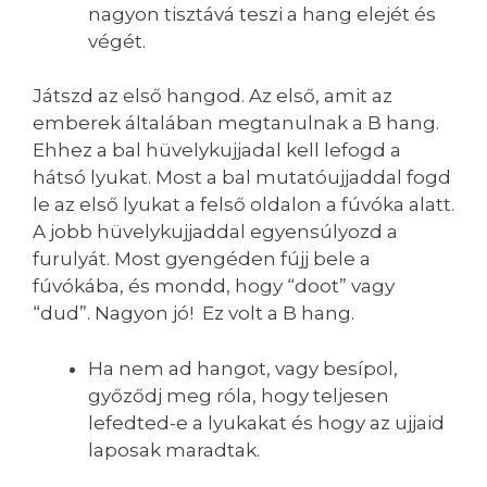
nagyon tisztává teszi a hang elejét és
végét.
Játszd az első hangod. Az első, amit az
emberek általában megtanulnak a B hang.
Ehhez a bal hüvelykujjadal kell lefogd a
hátsó lyukat. Most a bal mutatóujjaddal fogd
le az első lyukat a felső oldalon a fúvóka alatt.
A jobb hüvelykujjaddal egyensúlyozd a
furulyát. Most gyengéden fújj bele a
fúvókába, és mondd, hogy “doot” vagy
“dud”. Nagyon jó! Ez volt a B hang.
Ha nem ad hangot, vagy besípol,
győződj meg róla, hogy teljesen
lefedted-e a lyukakat és hogy az ujjaid
laposak maradtak.