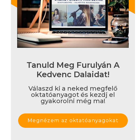
Tanuld Meg Furulyán A
Kedvenc Dalaidat!
Válaszd ki a neked megfelő
oktatóanyagot és kezdj el
gyakorolni még ma!
Megnézem az oktatóanyagokat