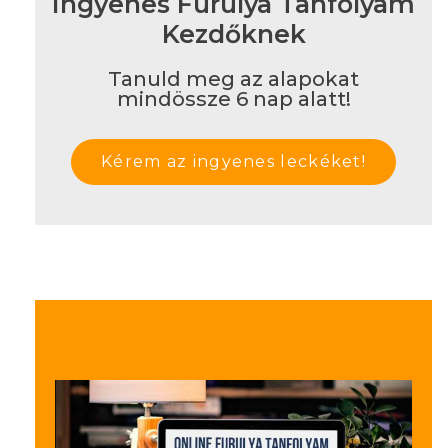
Ingyenes Furulya Tanfolyam
Kezdőknek
Tanuld meg az alapokat
mindössze 6 nap alatt!
Kérem az ingyenes leckéket!