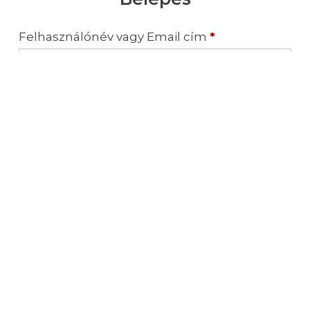
Felhasználónév vagy Email cím
*
Jelszó
*
Emlékezz rám
Belépés
Elfelejtett jelszó?
2026 © FurulyaIskola.hu |
ÁSZF
|
Jogi nyilatkozat
|